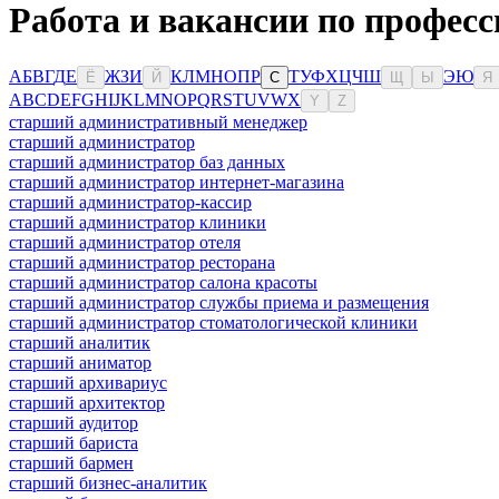
Работа и вакансии по професс
А
Б
В
Г
Д
Е
Ж
З
И
К
Л
М
Н
О
П
Р
Т
У
Ф
Х
Ц
Ч
Ш
Э
Ю
Ё
Й
С
Щ
Ы
Я
A
B
C
D
E
F
G
H
I
J
K
L
M
N
O
P
Q
R
S
T
U
V
W
X
Y
Z
старший административный менеджер
старший администратор
старший администратор баз данных
старший администратор интернет-магазина
старший администратор-кассир
старший администратор клиники
старший администратор отеля
старший администратор ресторана
старший администратор салона красоты
старший администратор службы приема и размещения
старший администратор стоматологической клиники
старший аналитик
старший аниматор
старший архивариус
старший архитектор
старший аудитор
старший бариста
старший бармен
старший бизнес-аналитик