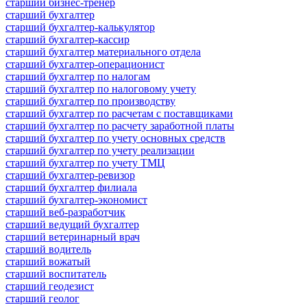
старший бизнес-тренер
старший бухгалтер
старший бухгалтер-калькулятор
старший бухгалтер-кассир
старший бухгалтер материального отдела
старший бухгалтер-операционист
старший бухгалтер по налогам
старший бухгалтер по налоговому учету
старший бухгалтер по производству
старший бухгалтер по расчетам с поставщиками
старший бухгалтер по расчету заработной платы
старший бухгалтер по учету основных средств
старший бухгалтер по учету реализации
старший бухгалтер по учету ТМЦ
старший бухгалтер-ревизор
старший бухгалтер филиала
старший бухгалтер-экономист
старший веб-разработчик
старший ведущий бухгалтер
старший ветеринарный врач
старший водитель
старший вожатый
старший воспитатель
старший геодезист
старший геолог