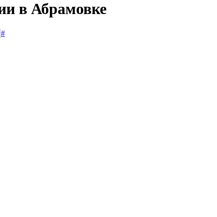
ии в Абрамовке
#