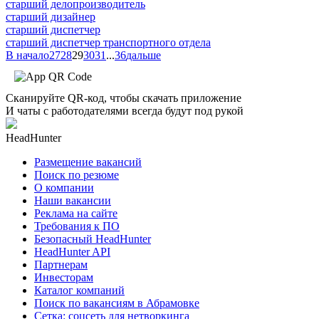
старший делопроизводитель
старший дизайнер
старший диспетчер
старший диспетчер транспортного отдела
В начало
27
28
29
30
31
...
36
дальше
Сканируйте QR-код, чтобы скачать приложение
И чаты с работодателями всегда будут под рукой
HeadHunter
Размещение вакансий
Поиск по резюме
О компании
Наши вакансии
Реклама на сайте
Требования к ПО
Безопасный HeadHunter
HeadHunter API
Партнерам
Инвесторам
Каталог компаний
Поиск по вакансиям в Абрамовке
Сетка: соцсеть для нетворкинга