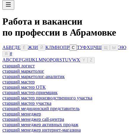
Работа и вакансии
по профессии в Абрамовке
А
Б
В
Г
Д
Е
Ж
З
И
К
Л
М
Н
О
П
Р
Т
У
Ф
Х
Ц
Ч
Ш
Э
Ю
Ё
Й
С
Щ
Ы
#
Я
A
B
C
D
E
F
G
H
I
J
K
L
M
N
O
P
Q
R
S
T
U
V
W
X
Y
Z
старший логист
старший маркетолог
старший маркетолог-аналитик
старший мастер
старший мастер ОТК
старший мастер-приемщик
старший мастер производственного участка
старший мастер участка
старший медицинский представитель
старший менеджер
старший менеджер call-центра
старший менеджер активных продаж
старший менеджер интернет-магазина