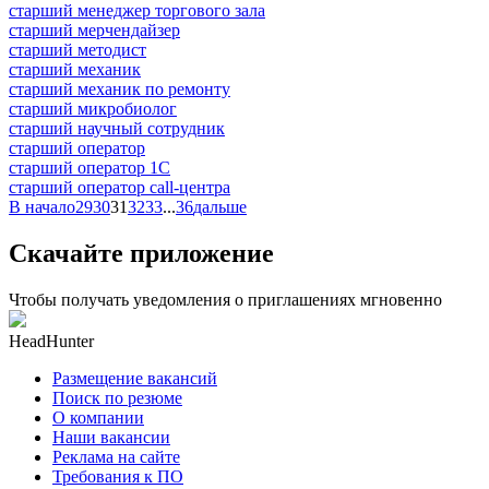
старший менеджер торгового зала
старший мерчендайзер
старший методист
старший механик
старший механик по ремонту
старший микробиолог
старший научный сотрудник
старший оператор
старший оператор 1С
старший оператор call-центра
В начало
29
30
31
32
33
...
36
дальше
Скачайте приложение
Чтобы получать уведомления о приглашениях мгновенно
HeadHunter
Размещение вакансий
Поиск по резюме
О компании
Наши вакансии
Реклама на сайте
Требования к ПО